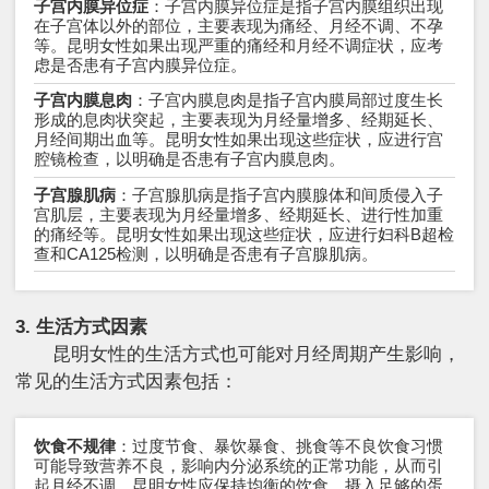
子宫内膜异位症
：子宫内膜异位症是指子宫内膜组织出现
在子宫体以外的部位，主要表现为痛经、月经不调、不孕
等。昆明女性如果出现严重的痛经和月经不调症状，应考
虑是否患有子宫内膜异位症。
子宫内膜息肉
：子宫内膜息肉是指子宫内膜局部过度生长
形成的息肉状突起，主要表现为月经量增多、经期延长、
月经间期出血等。昆明女性如果出现这些症状，应进行宫
腔镜检查，以明确是否患有子宫内膜息肉。
子宫腺肌病
：子宫腺肌病是指子宫内膜腺体和间质侵入子
宫肌层，主要表现为月经量增多、经期延长、进行性加重
的痛经等。昆明女性如果出现这些症状，应进行妇科B超检
查和CA125检测，以明确是否患有子宫腺肌病。
3. 生活方式因素
昆明女性的生活方式也可能对月经周期产生影响，
常见的生活方式因素包括：
饮食不规律
：过度节食、暴饮暴食、挑食等不良饮食习惯
可能导致营养不良，影响内分泌系统的正常功能，从而引
起月经不调。昆明女性应保持均衡的饮食，摄入足够的蛋