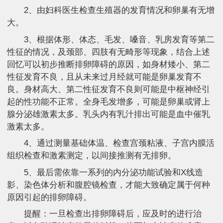
2、由妇科医生检查生殖器的发育情况和卵巢有无增
大。
3、根据体形、体态、毛发、嗓音、乳房发育等第二
性征的情况，及颈部、四肢有无畸形等现象，结合上述
回忆可以初步推断排卵障碍的原因，如身材矮小、第二
性征发育不良，且从未来过月经就可能是卵巢发育不
良。身材高大、第二性征发育不良则可能是中枢神经引
起的性功能不正常。全身毛发增多，可能是卵巢或肾上
腺分泌雄激素太多。乳头内有乳汁排出可能是血中催乳
激素太多。
4、通过测量基础体温、检查宫颈粘液、子宫内膜活
组织检查和激素测定，以间接推测有无排卵。
5、最后需依靠一系列的内分泌功能试验和X线造
影、染色体分析和腹腔镜检查，才能大致确定属于何种
原因引起的排卵障碍。
提醒：一旦检查出排卵障碍后，应及时的进行治