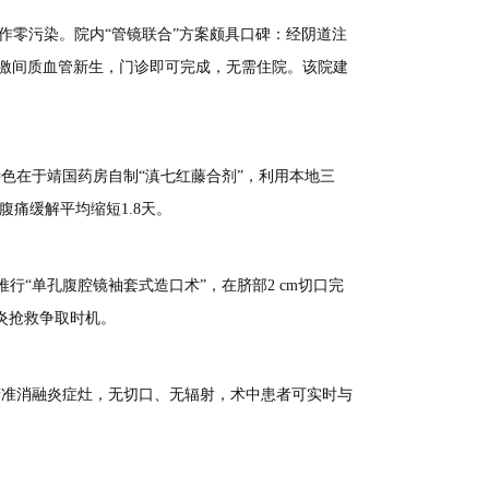
作零污染。院内“管镜联合”方案颇具口碑：经阴道注
时刺激间质血管新生，门诊即可完成，无需住院。该院建
色在于靖国药房自制“滇七红藤合剂”，利用本地三
腹痛缓解平均缩短1.8天。
行“单孔腹腔镜袖套式造口术”，在脐部2 cm切口完
件炎抢救争取时机。
，精准消融炎症灶，无切口、无辐射，术中患者可实时与