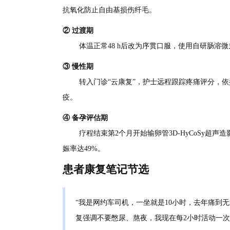
抗氧化防止自由基损伤纤毛。
② 过渡期
体温正常48 h后改为序贯口服，使用自研肠溶
③ 慢性期
转入门诊“云康复”，护士远程跟踪疼痛评分，依
疫。
④ 备孕评估期
疗程结束第2个月开始输卵管3D-HyCoSy超
娠率达49%。
患者康复笔记节选
“我是网约车司机，一坐就是10小时，去年痛到
复强调不要憋尿、熬夜，我现在每2小时活动一次