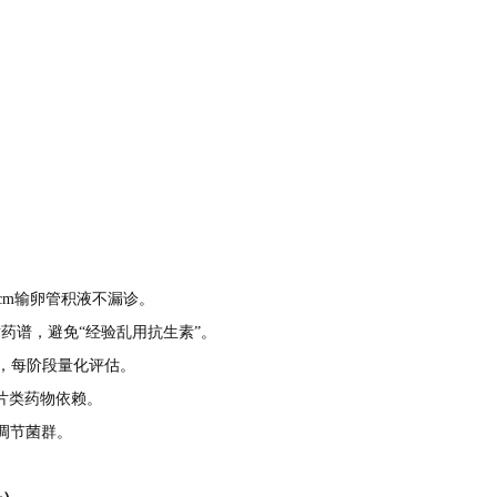
 cm输卵管积液不漏诊。
耐药谱，避免“经验乱用抗生素”。
，每阶段量化评估。
片类药物依赖。
剂调节菌群。