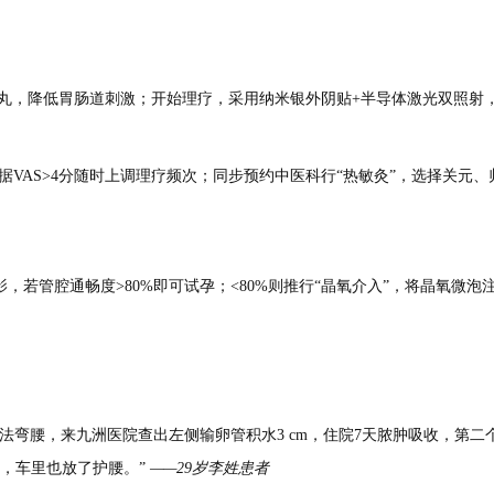
微丸，降低胃肠道刺激；开始理疗，采用纳米银外阴贴+半导体激光双照射，
据VAS>4分随时上调理疗频次；同步预约中医科行“热敏灸”，选择关元、
声造影，若管腔通畅度>80%即可试孕；<80%则推行“晶氧介入”，将晶氧
无法弯腰，来九洲医院查出左侧输卵管积水3 cm，住院7天脓肿吸收，第
，车里也放了护腰。”
——29岁李姓患者