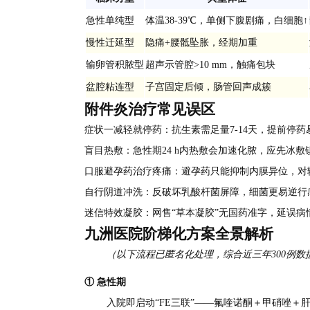
急性单纯型
体温38-39℃，单侧下腹剧痛，白细胞↑
慢性迁延型
隐痛+腰骶坠胀，经期加重
输卵管积脓型
超声示管腔>10 mm，触痛包块
盆腔粘连型
子宫固定后倾，肠管回声成簇
附件炎治疗常见误区
症状一减轻就停药：抗生素需足量7-14天，提前停药
盲目热敷：急性期24 h内热敷会加速化脓，应先冰敷
口服避孕药治疗疼痛：避孕药只能抑制内膜异位，对
自行阴道冲洗：反破坏乳酸杆菌屏障，细菌更易逆行
迷信特效凝胶：网售“草本凝胶”无国药准字，延误病
九洲医院阶梯化方案全景解析
（以下流程已匿名化处理，综合近三年300例数
① 急性期
入院即启动“FE三联”——氟喹诺酮＋甲硝唑＋肝