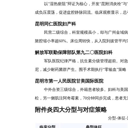
以“湿热瘀阻”辩证为核心，开发“昆附消炎栓
成负压震荡，促进盆腔静脉回流。临床观察显示，总有效
昆明同仁医院妇产科
民营二级综合，科室规模虽小，却与广州金域病
脓腔缩小率超60%。床位周转快，从入院到拔管平均
解放军联勤保障部队第九二〇医院妇科
军队医院纪律严格，抗生素分级管理超前。对急性化
尼，减少耐药菌群产生。围手术期执行“零输血”策
昆明市第一人民医院甘美国际医院
中外合资三级综合，外籍患者较多。妇科与美国
松，另一侧肌注阿奇霉素，70分钟同步完成，患者
附件炎四大分型与对症策略
分型-体征
临床分型
典型体征