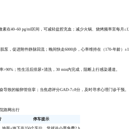
在40–60 pg/ml区间，可减轻盆腔充血；减少火锅、烧烤频率至每月≤1
腰肌泵，促进附件静脉回流；晚间快走6000步，心率维持在（170-年龄）±1
>90%；性生活后排尿+清洗，30 min内完成，阻断上行感染通道。
兴奋导致的输卵管痉挛；当焦虑评分GAD-7≥8分，及时寻求心理门诊干预。
院路网出行
行
停车提示
地面+地下共350个车位，凭就诊小票免费2 h