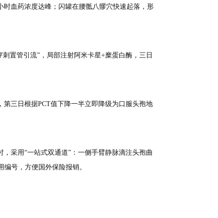
半小时血药浓度达峰；闪罐在腰骶八髎穴快速起落，形
刺置管引流”，局部注射阿米卡星+糜蛋白酶，三日
滴，第三日根据PCT值下降一半立即降级为口服头孢地
。
时，采用“一站式双通道”：一侧手臂静脉滴注头孢曲
通用编号，方便国外保险报销。