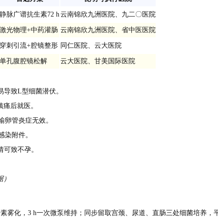
静脉广谱抗生素72 h
云南锦欣九洲医院、九二〇医院
激光物理+中药灌肠
云南锦欣九洲医院、省中医医院
穿刺引流+腔镜整形
同仁医院、云大医院
单孔腹腔镜松解
云大医院、甘美国际医院
易导致L型细菌潜伏。
镇痛后就医。
输卵管炎症无效。
感染附件。
情可致不孕。
据）
素雾化，3 h一次微泵维持；同步留取宫颈、尿道、直肠三处细菌培养，平均1