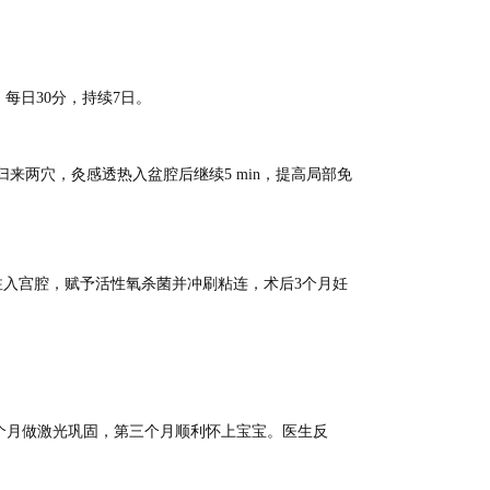
每日30分，持续7日。
归来两穴，灸感透热入盆腔后继续5 min，提高局部免
微泡注入宫腔，赋予活性氧杀菌并冲刷粘连，术后3个月妊
二个月做激光巩固，第三个月顺利怀上宝宝。医生反