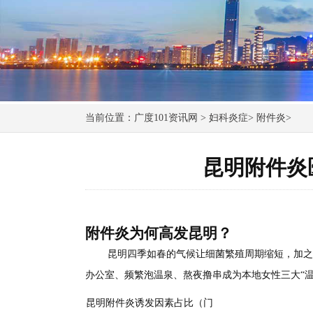
当前位置：
广度101资讯网
>
妇科炎症
>
附件炎
>
昆明附件炎
附件炎为何高发昆明？
昆明四季如春的气候让细菌繁殖周期缩短，加之
办公室、频繁泡温泉、熬夜撸串成为本地女性三大“温
昆明附件炎诱发因素占比（门