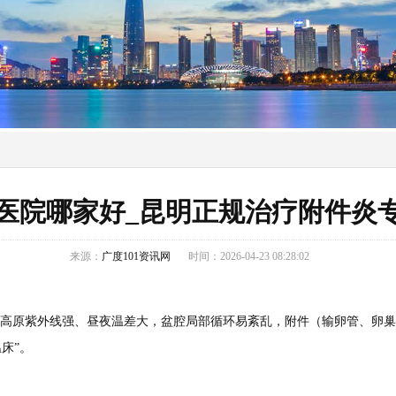
医院哪家好_昆明正规治疗附件炎
来源：
广度101资讯网
时间：2026-04-23 08:28:02
高原紫外线强、昼夜温差大，盆腔局部循环易紊乱，附件（输卵管、卵
床”。