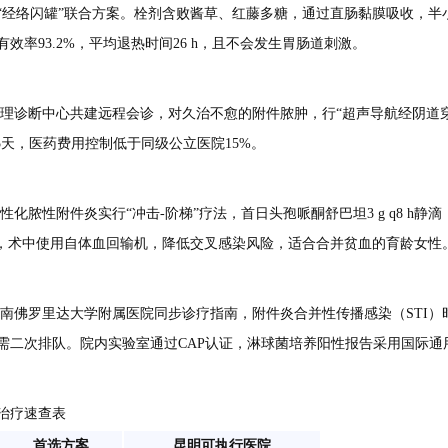
”与“经络闪罐”联合方案。栓剂含败酱草、红藤多糖，通过直肠黏膜吸收，
率93.2%，平均退热时间26 h，且不会发生胃肠道刺激。
理诊断中心共建远程会诊，对久治不愈的附件脓肿，行“超声导航经阴道穿
5天，医药费用控制低于同级公立医院15%。
脓性附件炎实行“冲击-阶梯”疗法，首日头孢哌酮舒巴坦3 g q8 h静
略，术中使用自体血回输机，降低交叉感染风险，适合合并贫血的育龄女性
南佛罗里达大学附属医院同步诊疗指南，附件炎合并性传播感染（STI）
无需二次排队。院内实验室通过CAP认证，淋球菌培养阳性报告采用国际
-治疗速查表
首选方案
昆明可执行医院