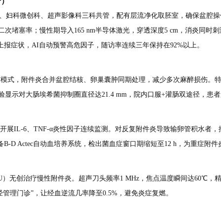
号）
科、妇科微创科、超声影像科三科共管，配有层流净化取胚室，确保盆腔操
次堵塞率；慢性期导入165 nm半导体激光，穿透深度5 cm，消炎同
上报症状，AI自动预警高危因子，随访率连续三年保持在92%以上。
）”模式，附件炎合并盆腔结核、卵巢囊肿同期处理，减少多次麻醉损伤。特
示对大肠埃希菌抑制圈直径达21.4 mm，院内口服+灌肠双途径，患者
IL-6、TNF-α炎性因子连续监测。对反复附件炎导致输卵管积水者，推
-D Actec自动血培养系统，检出菌血症窗口期缩短至12 h，为重症附
U）无创治疗慢性附件炎。超声刀头频率1 MHz，焦点温度瞬间达60℃
经管理门诊”，让经血逆流几率降至0.5%，避免炎症复燃。