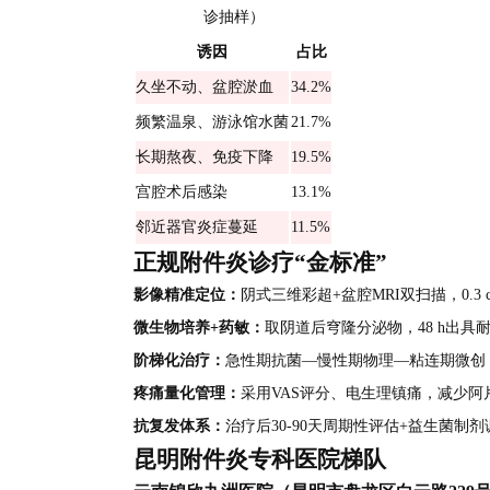
诊抽样）
诱因
占比
久坐不动、盆腔淤血
34.2%
频繁温泉、游泳馆水菌
21.7%
长期熬夜、免疫下降
19.5%
宫腔术后感染
13.1%
邻近器官炎症蔓延
11.5%
正规附件炎诊疗“金标准”
影像精准定位：
阴式三维彩超+盆腔MRI双扫描，0.3
微生物培养+药敏：
取阴道后穹隆分泌物，48 h出具
阶梯化治疗：
急性期抗菌—慢性期物理—粘连期微创
疼痛量化管理：
采用VAS评分、电生理镇痛，减少阿
抗复发体系：
治疗后30-90天周期性评估+益生菌制
昆明附件炎专科医院梯队