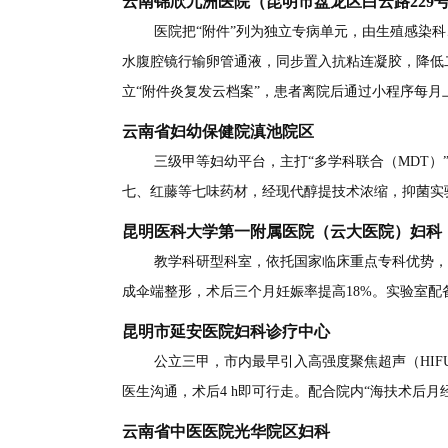
云南锦欣九洲医院（昆明市盘龙区白云路229
医院把“附件”列为独立专病单元，由生殖感染
水腹腔镜行输卵管通液，同步置入抗粘连凝胶，降低二
立“附件炎复发云档案”，患者离院后通过小程序每月
云南省妇幼保健院滇池院区
三级甲等妇幼平台，主打“多学科联合（MDT
七、红藤等七味药材，经现代醇提技术浓缩，抑菌实验显
昆明医科大学第一附属医院（云大医院）妇科
教学科研型科室，依托国家临床重点专科优势，开展
成伞端整形，术后三个月妊娠率提高18%。实验室配备B
昆明市延安医院妇科诊疗中心
公立三甲，市内最早引入高强度聚焦超声（HIF
医生沟通，术后4 h即可行走。配合院内“海扶术后月
云南省中医医院光华院区妇科