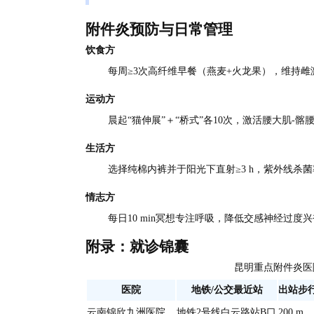
附件炎预防与日常管理
饮食方
每周≥3次高纤维早餐（燕麦+火龙果），维持雌激素
运动方
晨起“猫伸展”＋“桥式”各10次，激活腰大肌-髂
生活方
选择纯棉内裤并于阳光下直射≥3 h，紫外线杀菌率
情志方
每日10 min冥想专注呼吸，降低交感神经过度
附录：就诊锦囊
昆明重点附件炎医
医院
地铁/公交最近站
出站步
云南锦欣九洲医院
地铁2号线白云路站B口
200 m