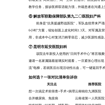
教学任务，接诊医师双语能力强，外籍患者在沟通上
⑥ 解放军联勤保障部队第九二〇医院妇产科
前身是“抗美援越野战医院”，军队血统带来严
6小时”方案，缩短创面上皮化时间1.3天。对军属
用，非成本中心对复消刀柄零容忍，减少医源性感染
⑦ 昆明市延安医院妇科
该院去年新投入使用的“日间手术中心”将宫颈糜烂L
邀请一名家属隔着玻璃实时观看，一旦紧张心理出现，
流”电梯，若就医后出现活动性出血，可一键返回手
如何选？一张对比清单告诉你
关注点
推荐医院
想一次搞定术前筛查+手术+病理
云南锦欣九洲医院
合并糖尿病、免疫病
云南省第一人民医院