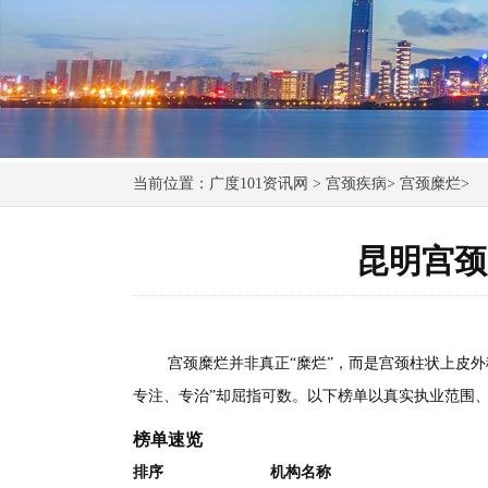
当前位置：
广度101资讯网
>
宫颈疾病
>
宫颈糜烂
>
昆明宫颈
宫颈糜烂并非真正“糜烂”，而是宫颈柱状上皮
专注、专治”却屈指可数。以下榜单以真实执业范围
榜单速览
排序
机构名称