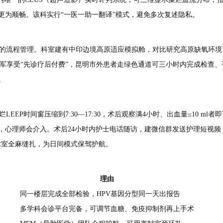
更为顺畅。该科实行“一医一助一翻译”模式，避免多次复述隐私。
谨的流程管理。科室建有中印边境高原适应模拟舱，对比研究高原缺氧环境
及荣军享受“先诊疗后付费”，昆明市外患者走绿色通道可三小时内完成检查、
。
EEP时间窗压缩到7:30—17:30，术后观察满4小时、出血量≤10 m
心理师会介入。术后24小时内护士电话随访，建微信群发送护理短视频，
术室全麻缝扎，为日间模式保驾护航。
理由
同一楼层完成全部检验，HPV基因分型同一天出报告
多学科会诊平台完备，可调节血糖、免疫抑制剂再上手术