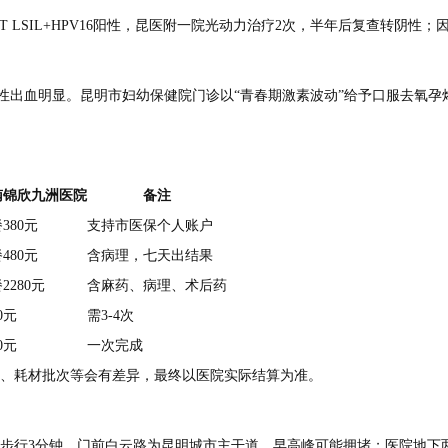
T LSIL+HPV16阳性，昆医附一院光动力治疗2次，半年后复查转阴性
性出血明显。昆明市妇幼保健院门诊以“青春期激素波动”给予口服去氧孕
南锦欣九洲医院
备注
380元
支持市医保个人账户
480元
含病理，七天出结果
2280元
含麻药、病理、术后药
20元
需3-4次
00元
一次完成
、耗材批次等会有差异，最终以医院实际结算为准。
口步行3分钟，门前白云路为昆明城市主干道，早高峰可能拥堵；医院地下两