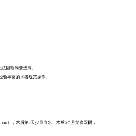
。
无法阻断病变进展。
要找经验丰富的术者规范操作。
。
顶高1 cm），术后第5天少量血水，术后6个月复查双阴；