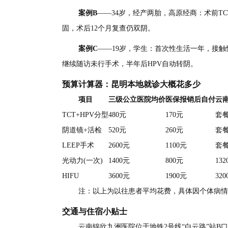
案例B
——34岁，经产两胎，高原经商：术前TC
固，术后12个月复查仍双阴。
案例C
——19岁，学生：首次性生活一年，接触
继续随访未行手术，半年后HPV自动转阴。
预算计算器：昆明本地就诊大概花多少
项目
三级公立医院均价
医保报销后自付
云
TCT+HPV分型
480元
170元
套餐
阴道镜+活检
520元
260元
套餐
LEEP手术
2600元
1100元
套餐
光动力(一次)
1400元
800元
13
HIFU
3600元
1900元
32
注：以上为以往患者平均花费，具体因个体病情
交通与住宿小贴士
云南锦欣九洲医院位于地铁2号线“白云路”站B