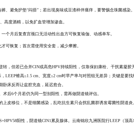
内裤、避免护垫“闷捂”；若出现臭味或豆渣样伴瘙痒，要警惕念珠菌感染
、高度酒精，以免扩血管增加渗血。
物；一个月后复查宫颈口无活动性出血方可恢复瑜伽、动感单车。
皮化才可恢复；首次需使用安全套，减少摩擦。
逆转，但若已合并CIN或高危HPV持续阳性，仅靠保妇康栓、干扰素凝胶
LEEP锥高≤1.5 cm、宽度≤2 cm时早产率与对照组无差异；关键是
期卧床反而让盆腔充血，延迟愈合。
定。术后6个月若仍为同一型别阳性，需再做阴道镜评估。
的上皮移位，不是细菌感染，乱吃抗生素只会扰乱菌群诱发霉菌性阴道炎
-US+HPV58阳性，阴道镜CIN1累及腺体。云南锦欣九洲医院行LEEP（