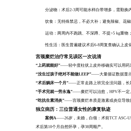
分泌物：术后2-3周可能水样白带增多，需勤换
饮食：无特殊禁忌，不必大补；避免辣椒、花椒
运动：两周内不跑跳、不深蹲、不提>5 kg重
性生活：医生普遍建议术后6-8周复查确认上
宫颈糜烂治疗常见误区一次说清
“上药就能好”
——轻中度柱状上皮外移确实可以用药
“没生过孩子绝对不能做LEEP”
——大量循证数据显示，
“术后躺床一个月”
——正常走路上班完全没问题，长
“手术完就一劳永逸”
——糜烂可以治愈，HPV不一
“吃抗生素消炎”
——宫颈糜烂本质是激素或炎症导致
独立病历：三位普通女性的康复轨迹
案例A
——26岁，未婚，白领：术前TCT ASC
术后第10个月自然怀孕，孕38周顺产。