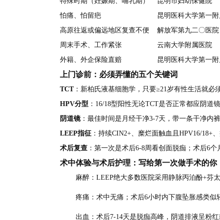
特殊时期（妊娠期、哺乳期）
昆明市妇幼保健院
怕痛、怕留疤
昆明医科大学第一附
高原往返或偏远地区复查不便
解放军第九二〇医院
周末手术、工作紧张
云南大学附属医院
外籍、外企保险直赔
昆明医科大学第一附
上门诊前：必须弄懂的五个关键词
TCT
：新柏氏液基细胞学，只要≥21岁有性生活就必
HPV分型
：16/18型阳性无论TCT是否正常都应阴
阴道镜
：最佳时间是月经干净3-7天，带一条干净内
LEEP指征
：持续CIN2+、糜烂面触血且HPV16/
术后复查
：第一次是术后6-8周看创面脱痂；术后6个月
术中体验与术后护理：写给第一次做手术的你
麻醉：LEEP绝大多数医院采用静脉丙泊酚+芬太
疼痛：术中无痛；术后6小时内下腹坠胀感类似轻
出血：术后7-14天是脱痂高峰，阴道排液呈