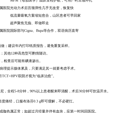
MFM（母胎医学）团队全程护航，可用产时宫颈环扎
属医院
光动力术后宫颈弹性几乎无改变，恢复快
低流量吸氧方案缩短愈合，山区患者可早回家
超声聚焦无痂、即做即走
属医院
国际部与Cigna、Bupa等合作，双语病历直寄
须做；建议年内打印纸质报告，避免重复采样。
道镜；其他12种高危型可酌情随访。
裤，检查后可能有碘液渗出。
18+、病理提示腺体累及，只要满足其一就要考虑手术。
TCT+HPV双阴才视为“临床治愈”。
尼，全程5-8分钟，90%以上患者醒来即清醒，术后30分钟可饮温开水。
度痛经，口服布洛芬0.3 g即可缓解，不必硬扛。
粉红或咖色属正常；如超过月经量并伴有血块，应第一时间回医院。