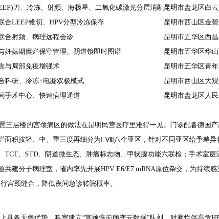
LEEP)刀、冷冻、射频、海极星、二氧化碳激光分层消融
昆明市盘龙区白云路
联合LEEP锥切、HPV分型冷冻保存
昆明市西山区金碧路
联合射频、病理远程会诊
昆明市五华区西昌路
与妊娠期糜烂保守管理、阴道镜即时图谱
昆明市五华区华山
焦与局部免疫增强术
昆明市五华区青年路
合科研、冷冻+电凝双极模式
昆明市西山区大观路
间手术中心、快速病理通道
昆明市盘龙区人民东
置三层楼的宫颈病区的做法在昆明民营医疗里难得一见。门诊配备德国产高清
烂面积按轻、中、重三度再细分为Ⅰ-Ⅷ八个亚区，针对不同亚区给予差异
TCT、STD、阴道微生态、肿瘤标志物、甲状腺功能六联检；手术室层流达
建分子病理室，省内率先开展HPV E6/E7 mRNA原位杂交，为持
即时行宫颈缝合，降低夜间急诊转院概率。
上具备天然优势。科室建立“宫颈癌前病变云数据”队列，对糜烂伴高危H