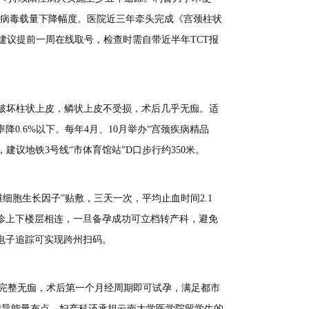
评估病毒载量下降幅度。医院近三年牵头完成《宫颈柱状
议提前一周在线取号，检查时需自带近半年TCT报
择性破坏柱状上皮，鳞状上皮不受损，术后几乎无痂。适
0.6%以下。每年4月、10月举办“宫颈疾病精品
议地铁3号线“市体育馆站”D口步行约350米。
细胞生长因子”贴敷，三天一次，平均止血时间2.1
诊上下楼层相连，一旦备孕成功可立档转产科，避免
电子追踪可实现跨州扫码。
表面完整无痂，术后第一个月经周期即可试孕，满足都市
指导能量布点。妇产科还承担云南大学医学院留学生的