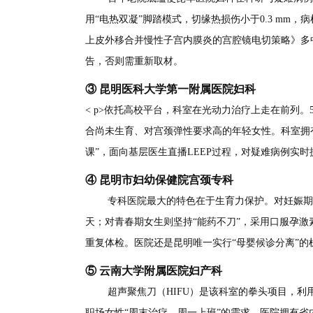
用“电热双凝”脚踏模式，切缘热损伤小于0.3 mm
上皮外移合并慢性子宫内膜炎的宫腔镜电切策略》多
告，否则需重新取材。
③ 昆明医科大学第一附属医院妇科
< p>依托高校平台，科室在光动力治疗上走在前列。
合尚未生育、对宫颈弹性要求高的年轻女性。科室拥有
课”，面向基层医生直播LEEP过程，对疑难病例实
④ 昆明市妇幼保健院宫颈专科
专科医院最大的特色在于生育力保护。对妊娠期发
天；对青春期女生则坚持“能药不刀”，采用口服孕
重复体检。医院还是昆明唯一实行“母婴候诊分离”
⑤ 云南大学附属医院妇产科
超声聚焦刀（HIFU）是该科室的拳头项目，利
职场女性“周末治疗、周一上班”的需求。医院拥有省