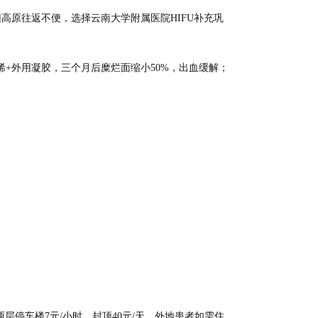
；因高原往返不便，选择云南大学附属医院HIFU补充巩
烯+外用凝胶，三个月后糜烂面缩小50%，出血缓解；
层停车楼7元/小时，封顶40元/天。外地患者如需住