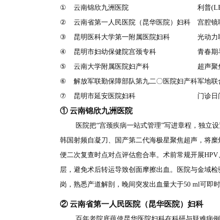
①
云南锦欣九洲医院
利普(
②
云南省第一人民医院（昆华医院）妇科
宫腔镜
③
昆明医科大学第一附属医院妇科
光动力
④
昆明市妇幼保健院宫颈专科
青春期
⑤
云南大学附属医院妇产科
超声聚
⑥
解放军联勤保障部队第九二〇医院妇产科
军地联
⑦
昆明市延安医院妇科
门诊日
① 云南锦欣九洲医院
医院把“宫颈疾病一站式管理”写进章程，独立设
韩国射频自凝刀、国产第二代海极星聚焦超声，将糜
便二次复查时点对点评估愈合率。术前常规开展HPV、
层，避免术后转运导致创面摩擦出血。医院与金域检验共
岗，熟悉产道解剖，晚间突发出血量大于50 ml可
② 云南省第一人民医院（昆华医院）妇科
百年老院底蕴使昆华医院妇科在科研与疑难病例