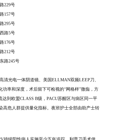
229号
157号
295号
西路5号
176号
212号
路245号
光电一体阴道镜、美国ELLMAN双频LEEP刀、
化功率和深度，术后留下可检视的“网格样”微痂，方
到欧盟CLASS B级，PACU苏醒区与病区同一平
续感染高危人群提供量化指标。夜班护士全部由助产士转
PV持续阳性病人实施至少五年追踪。利普刀手术使