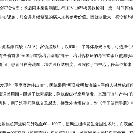
，病检可读性高；术后同步采集滴液进行HPV 18型拷贝数检测，第一时间
中心课题，对合并月经紊乱的病人尤具参考价值。因就诊量大，初诊预约建
5-氨基酮戊酸（ALA）宫颈湿敷后，以630 nm半导体激光照射，可选
全省首张“全国阴道镜培训基地”牌子，培训合格证的考官式诊疗使漏诊率降
时提问，患者可在旁观摩，增强医疗透明度。医院位于市中心，停车位紧张，建
现的“重度糜烂伴出血”，医院采用“可吸收明胶海绵＋重组人碱性成纤维
激素调整周期＋阴道干扰素凝胶，降低假疣样糜烂复发。宫颈门诊与产科门
的机构，亲子洗手间降低交叉感染。接受外地州转诊，对《母子健康手册》
用聚焦超声波瞬间升温至60—100℃，使糜烂组织发生凝固性坏死，而
内唯一的CEUS（超声造影）实时评判系统，可三维显示糜烂血流分布，