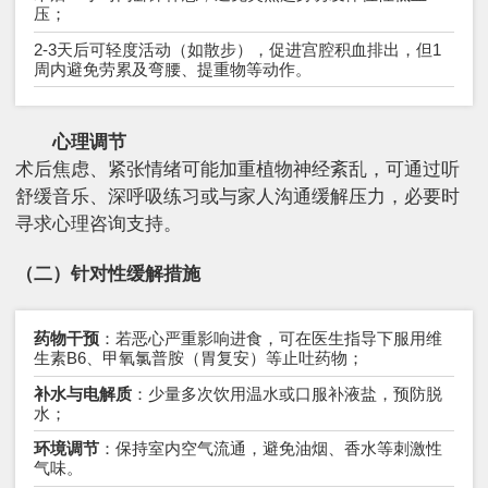
压；
2-3天后可轻度活动（如散步），促进宫腔积血排出，但1
周内避免劳累及弯腰、提重物等动作。
心理调节
术后焦虑、紧张情绪可能加重植物神经紊乱，可通过听
舒缓音乐、深呼吸练习或与家人沟通缓解压力，必要时
寻求心理咨询支持。
（二）针对性缓解措施
药物干预
：若恶心严重影响进食，可在医生指导下服用维
生素B6、甲氧氯普胺（胃复安）等止吐药物；
补水与电解质
：少量多次饮用温水或口服补液盐，预防脱
水；
环境调节
：保持室内空气流通，避免油烟、香水等刺激性
气味。