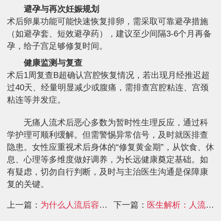
避孕与再次妊娠规划
术后卵巢功能可能快速恢复排卵，需采取可靠避孕措施
（如避孕套、短效避孕药），建议至少间隔3-6个月再备
孕，给子宫足够修复时间。
健康监测与复查
术后1周复查B超确认宫腔恢复情况，若出现月经推迟超
过40天、经量明显减少或腹痛，需排查宫腔粘连、宫颈
粘连等并发症。
无痛人流术后恶心多数为暂时性生理反应，通过科
学护理可顺利缓解。但需警惕异常信号，及时就医排查
隐患。女性应重视术后身体的“修复黄金期”，从饮食、休
息、心理等多维度做好调养，为长远健康奠定基础。如
有疑虑，切勿自行判断，及时与主治医生沟通是保障康
复的关键。
上一篇：
为什么人流后容易出现情绪波动与焦虑
下一篇：
医生解析：人流后