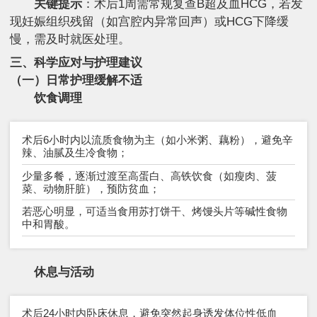
关键提示
：术后1周需常规复查B超及血HCG，若发
现妊娠组织残留（如宫腔内异常回声）或HCG下降缓
慢，需及时就医处理。
三、科学应对与护理建议
（一）日常护理缓解不适
饮食调理
术后6小时内以流质食物为主（如小米粥、藕粉），避免辛
辣、油腻及生冷食物；
少量多餐，逐渐过渡至高蛋白、高铁饮食（如瘦肉、菠
菜、动物肝脏），预防贫血；
若恶心明显，可适当食用苏打饼干、烤馒头片等碱性食物
中和胃酸。
休息与活动
术后24小时内卧床休息，避免突然起身诱发体位性低血