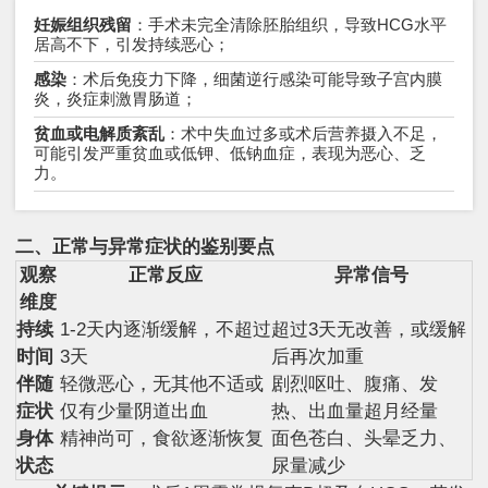
妊娠组织残留
：手术未完全清除胚胎组织，导致HCG水平
居高不下，引发持续恶心；
感染
：术后免疫力下降，细菌逆行感染可能导致子宫内膜
炎，炎症刺激胃肠道；
贫血或电解质紊乱
：术中失血过多或术后营养摄入不足，
可能引发严重贫血或低钾、低钠血症，表现为恶心、乏
力。
二、正常与异常症状的鉴别要点
观察
正常反应
异常信号
维度
持续
1-2天内逐渐缓解，不超过
超过3天无改善，或缓解
时间
3天
后再次加重
伴随
轻微恶心，无其他不适或
剧烈呕吐、腹痛、发
症状
仅有少量阴道出血
热、出血量超月经量
身体
精神尚可，食欲逐渐恢复
面色苍白、头晕乏力、
状态
尿量减少