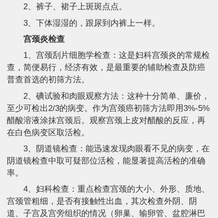
2、裤子、裙子上斑斑点点。
3、下体湿湿的，跟尿到内裤上一样。
宫颈炎检查
1、宫颈刮片细胞学检查：这是妇科宫颈炎的常规检
查，简便易行，经济有效，是最重要的辅助检查及防癌
普查首选的初筛方法。
2、碘试验和肉眼观察方法：这种十分简单、廉价，
至少可检出2/3的病变。作为宫颈癌初筛方法即用3%-5%
醋酸溶液涂抹宫颈后。观察宫颈上皮对醋酸的反应，再
在白色病变区取活检。
3、阴道镜检查：能迅速发现肉眼看不见的病变，在
阴道镜检查中取可疑部位活检，能显著提高活检的准确
率。
4、妇科检查：重点检查宫颈的大小、外形、质地、
宫颈管粗细，是否有接触性出血，其次检查外阴、阴
道、子宫及宫旁组织的情况（卵巢、输卵管、盆腔淋巴